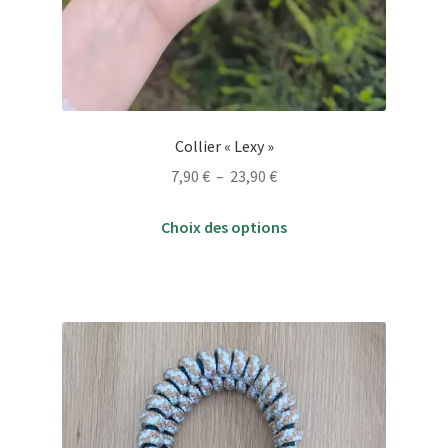
Collier « Lexy »
Plage
7,90
€
–
23,90
€
de
Ce
prix :
Choix des options
produit
7,90 €
a
à
plusieurs
23,90 €
variations.
Les
options
peuvent
être
choisies