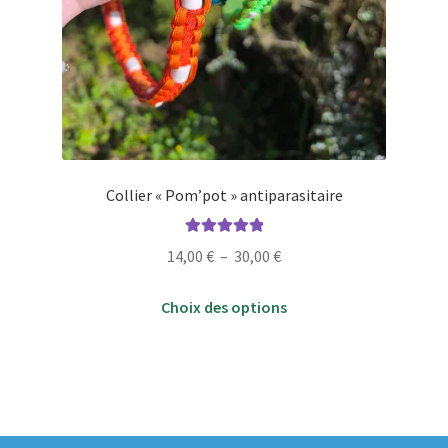
Collier « Pom’pot » antiparasitaire
Note
5.00
sur
Plage
14,00
€
–
30,00
€
5
de
Ce
prix :
Choix des options
produit
14,00 €
a
à
plusieurs
30,00 €
variations.
Les
options