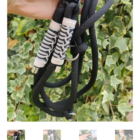
Ma Présentation
Politique de confidentialité
Retour
Mon compte
Panier
Commande
MERCI POUR VOTRE COMMANDE
Vos photos/avis