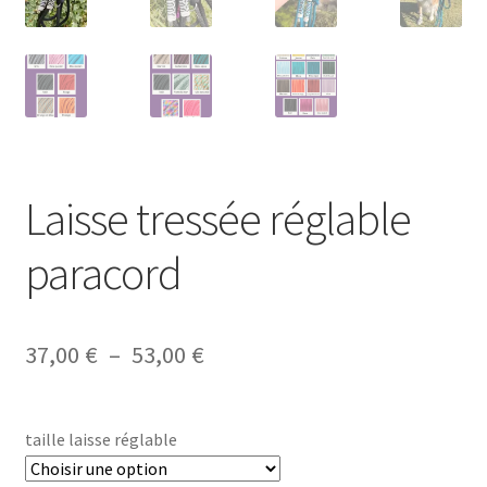
Laisse tressée réglable
paracord
Plage
37,00
€
–
53,00
€
de
prix :
taille laisse réglable
37,00 €