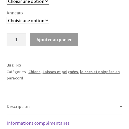
Anneaux
quantité
Ajouter au panier
de
Laisse
tressée
réglable
UGS :
ND
Catégories :
Chiens
,
Laisses et poignées
,
laisses et poignées en
paracord
paracord
Description
Informations complémentaires