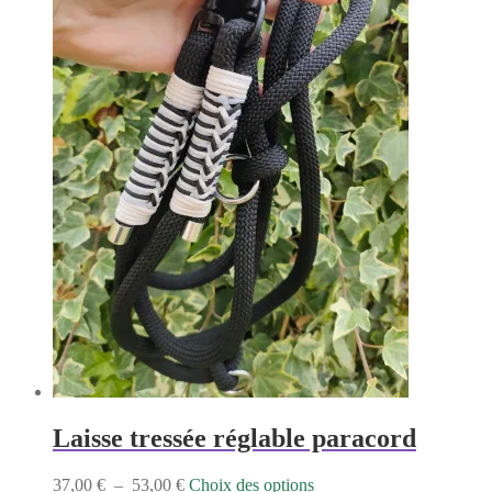
être
choisies
sur
la
page
du
produit
Laisse tressée réglable paracord
Plage
Ce
37,00
€
–
53,00
€
Choix des options