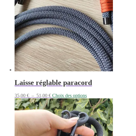
Laisse réglable paracord
Plage
Ce
35,00
€
–
51,00
€
Choix des options
de
produit
prix :
a
35,00 €
plusieurs
à
variations.
51,00 €
Les
options
peuvent