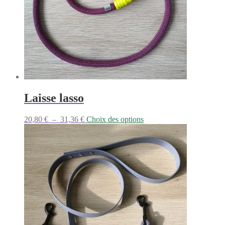
Laisse lasso
Plage
Ce
20,80
€
–
31,36
€
Choix des options
de
produit
prix :
a
20,80 €
plusieurs
à
variations.
31,36 €
Les
options
peuvent
être
choisies
sur
la