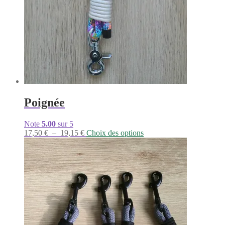
Poignée
Note
5.00
sur 5
Plage
Ce
17,50
€
–
19,15
€
Choix des options
de
produit
prix :
a
17,50 €
plusieurs
à
variations.
19,15 €
Les
options
peuvent
être
choisies
sur