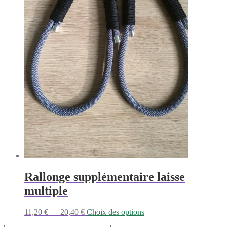
la
page
du
produit
Rallonge supplémentaire laisse
multiple
Plage
Ce
11,20
€
–
20,40
€
Choix des options
de
produit