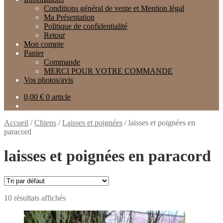
Conditions général de vente et Mention légal
Ma Présentation
Politique de confidentialité
Retour
Mon compte
Panier
Commande
MERCI POUR VOTRE COMMANDE
Vos photos/avis
0,00
€
0 article
Accueil
/
Chiens
/
Laisses et poignées
/
laisses et poignées en
paracord
laisses et poignées en paracord
10 résultats affichés