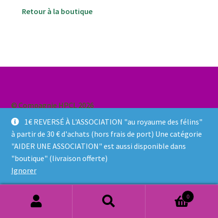
Ma Présentation
Retour à la boutique
Politique de confidentialité
Retour
Mon compte
© Compagnie HPCL 2026
Panier
Politique de confidentialité
Built with WooCommerce
.
1€ REVERSÉ À L'ASSOCIATION "au royaume des félins"
à partir de 30 € d'achats (hors frais de port) Une catégorie
Commande
"AIDER UNE ASSOCIATION" est aussi disponible dans
"boutique" (livraison offerte)
MERCI POUR VOTRE COMMANDE
Ignorer
Vos photos/avis
0
Recherche
Recherche