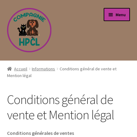
Aller
Aller
Menu
à
au
la
contenu
navigation
Accueil
Accueil
Informations
Conditions général de vente et
Mention légal
Boutique
Guide tailles
Conditions général de
Informations
vente et Mention légal
Conditions général de vente et Mention légal
Conditions générales de ventes