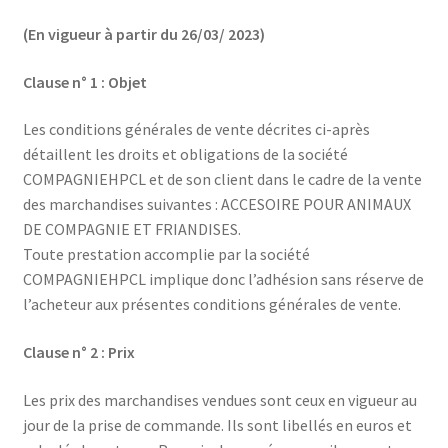
Ma Présentation
(En vigueur à partir du 26/03/ 2023)
Politique de confidentialité
Clause n° 1 : Objet
Retour
Les conditions générales de vente décrites ci-après
détaillent les droits et obligations de la société
Mon compte
COMPAGNIEHPCL et de son client dans le cadre de la vente
des marchandises suivantes : ACCESOIRE POUR ANIMAUX
Panier
DE COMPAGNIE ET FRIANDISES.
Toute prestation accomplie par la société
Commande
COMPAGNIEHPCL implique donc l’adhésion sans réserve de
l’acheteur aux présentes conditions générales de vente.
MERCI POUR VOTRE COMMANDE
Clause n° 2 : Prix
Vos photos/avis
Les prix des marchandises vendues sont ceux en vigueur au
jour de la prise de commande. Ils sont libellés en euros et