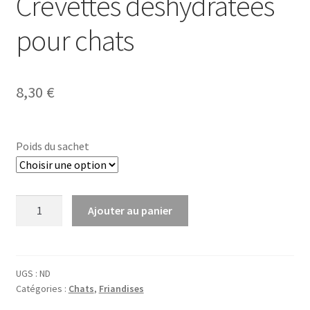
Crevettes déshydratées
pour chats
8,30
€
Poids du sachet
quantité
Ajouter au panier
de
Crevettes
déshydratées
pour
UGS :
ND
Catégories :
Chats
,
Friandises
chats