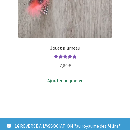
Jouet plumeau
Note
5.00
sur
7,80
€
5
Ajouter au panier
1€ REVERSÉ À L'ASSOCIATION "au royaume des félins"