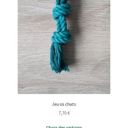
Jeu os chats
7,70
€
Ce
Choix des options