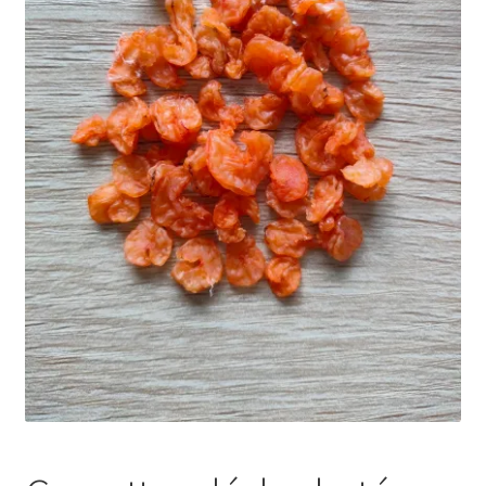
Ma Présentation
Politique de confidentialité
Retour
Mon compte
Panier
Commande
MERCI POUR VOTRE COMMANDE
Vos photos/avis