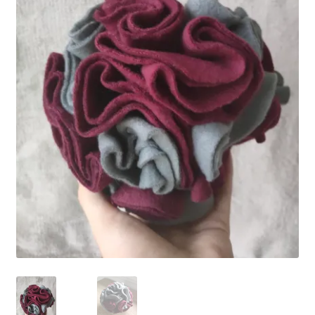
Ma Présentation
Politique de confidentialité
Retour
Mon compte
Panier
Commande
MERCI POUR VOTRE COMMANDE
Vos photos/avis