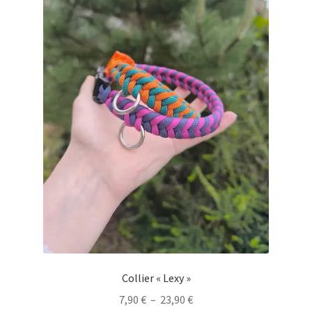
sur
la
page
du
produit
Collier « Lexy »
Plage
7,90
€
–
23,90
€