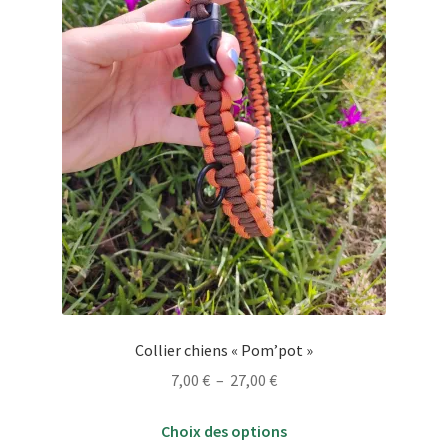
Collier chiens « Pom’pot »
Plage
7,00
€
–
27,00
€
de
Ce
prix :
Choix des options
produit