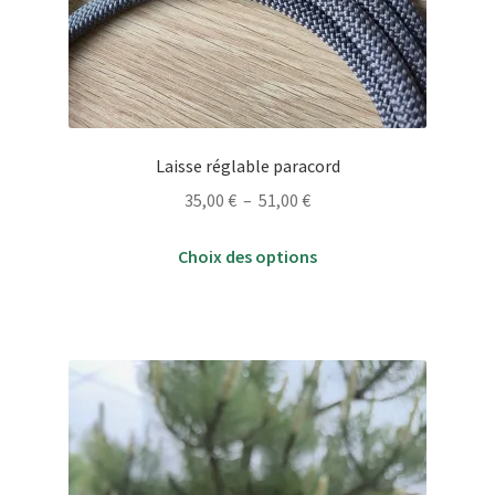
Laisse réglable paracord
Plage
35,00
€
–
51,00
€
de
Ce
prix :
Choix des options
produit
35,00 €
a
à
plusieurs
51,00 €
variations.
Les
options
peuvent
être
choisies