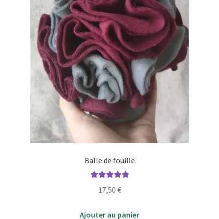
page
du
produit
Balle de fouille
Note
5.00
sur
17,50
€
5
Ajouter au panier