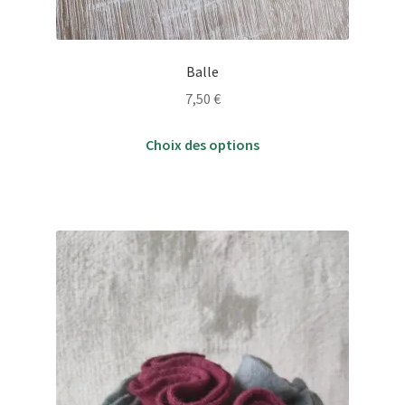
Balle
7,50
€
Ce
Choix des options
produit
a
plusieurs
variations.
Les
options
peuvent
être
choisies
sur
la