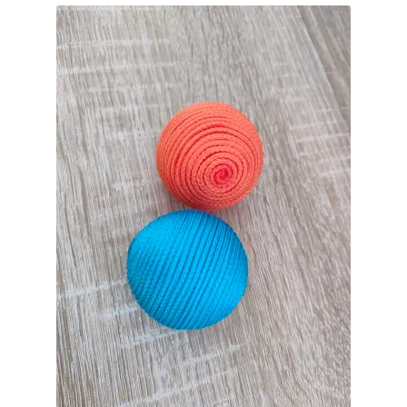
Ma Présentation
Politique de confidentialité
Retour
Mon compte
Panier
Commande
MERCI POUR VOTRE COMMANDE
Vos photos/avis