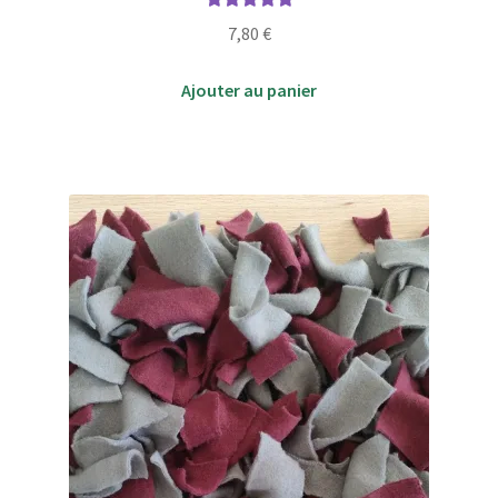
Note
5.00
sur
7,80
€
5
Ajouter au panier