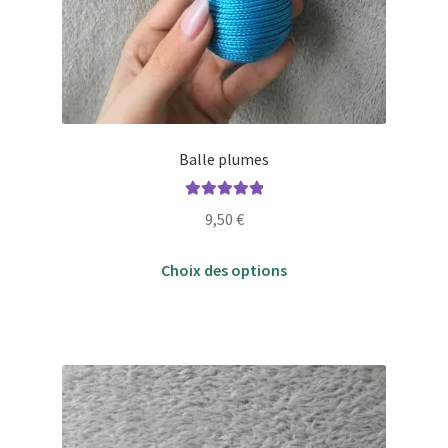
Balle plumes
Note
5.00
sur
9,50
€
5
Ce
Choix des options
produit
a
plusieurs
variations.
Les
options
peuvent