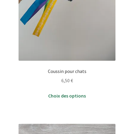
Coussin pour chats
6,50
€
Ce
Choix des options
produit
a
plusieurs
variations.
Les