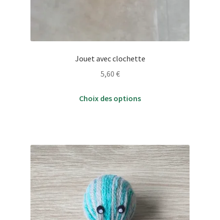
Jouet avec clochette
5,60
€
Ce
Choix des options
produit
a
plusieurs
variations.
Les
options
peuvent
être
choisies
sur