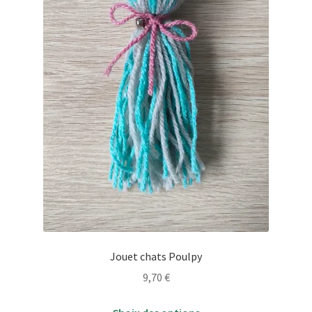
la
page
du
produit
Jouet chats Poulpy
9,70
€
Ce