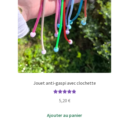
produit
Jouet anti-gaspi avec clochette
Note
5.00
sur
5,20
€
5
Ajouter au panier