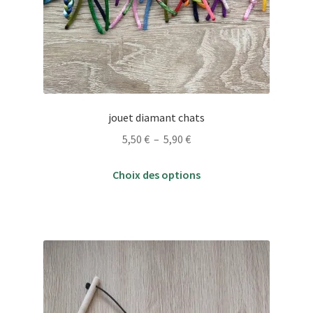
jouet diamant chats
Plage
5,50
€
–
5,90
€
de
Ce
prix :
Choix des options
produit
5,50 €
a
à
plusieurs
5,90 €
variations.
Les
options
peuvent
être