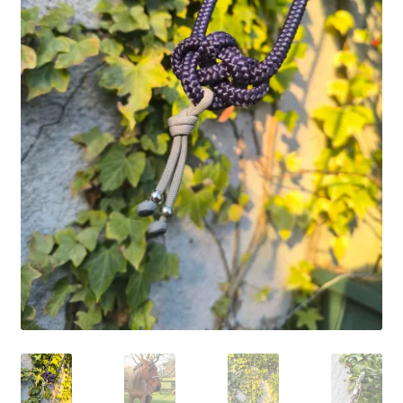
Ma Présentation
Politique de confidentialité
Retour
Mon compte
Panier
Commande
MERCI POUR VOTRE COMMANDE
Vos photos/avis