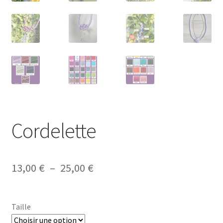
Cordelette
Plage
13,00
€
–
25,00
€
de
prix :
Taille
13,00 €