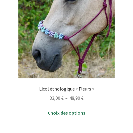
Licol éthologique « Fleurs »
Plage
33,00
€
–
48,90
€
de
Ce
prix :
Choix des options
produit
33,00 €
a
à
plusieurs