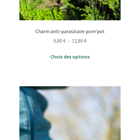
Charm anti-parasitaire pom’pot
Plage
9,80
€
–
12,80
€
de
Ce
prix :
Choix des options
produit
9,80 €
a
à
plusieurs
12,80 €
variations.
Les
options
peuvent
être
choisies
sur
la