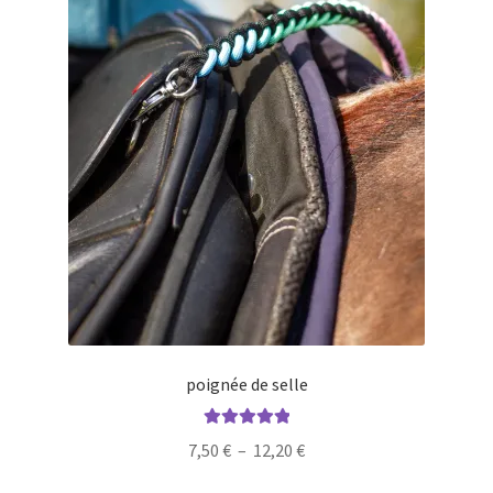
page
du
produit
poignée de selle
Note
5.00
sur
Plage
7,50
€
–
12,20
€
5
de