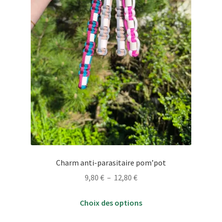
page
du
produit
Charm anti-parasitaire pom’pot
Plage
9,80
€
–
12,80
€
de
Ce
prix :
Choix des options
produit
9,80 €