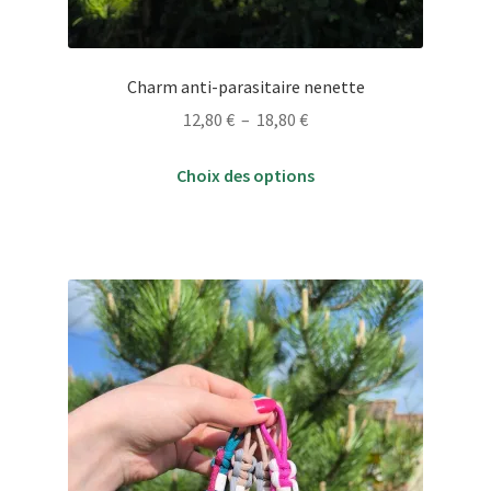
Charm anti-parasitaire nenette
Plage
12,80
€
–
18,80
€
de
Ce
prix :
Choix des options
produit
12,80 €
a
à
plusieurs
18,80 €
variations.
Les
options
peuvent
être
choisies
sur
la