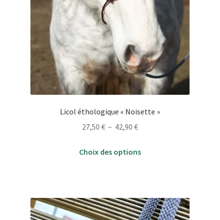
Licol éthologique « Noisette »
Plage
27,50
€
–
42,90
€
de
Ce
prix :
Choix des options
produit
27,50 €
a
à
plusieurs
42,90 €
variations.
Les