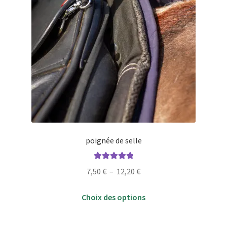
produit
poignée de selle
Note
5.00
sur
Plage
7,50
€
–
12,20
€
5
de
Ce
prix :
Choix des options
produit
7,50 €
a
à