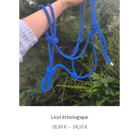
sur
la
page
du
produit
Licol éthologique
Plage
18,00
€
–
34,10
€
de
Ce