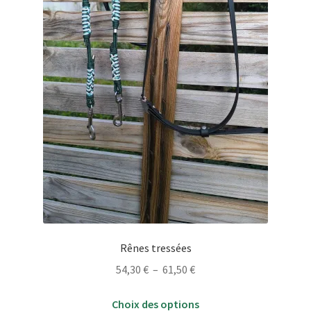
la
page
du
produit
Rênes tressées
Plage
54,30
€
–
61,50
€
de
Ce
prix :
Choix des options