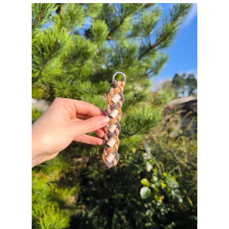
Ma Présentation
Politique de confidentialité
Retour
Mon compte
Panier
Commande
MERCI POUR VOTRE COMMANDE
Vos photos/avis