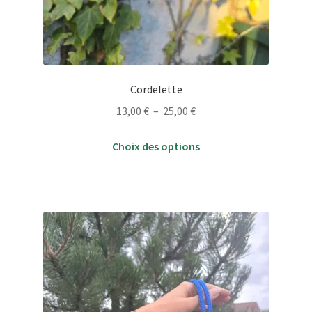
Cordelette
Plage
13,00
€
–
25,00
€
de
Ce
prix :
Choix des options
produit
13,00 €
a
à
plusieurs
25,00 €
variations.
Les
options
peuvent
être
choisies