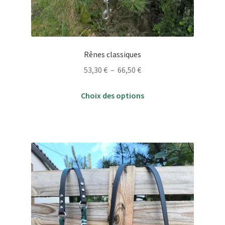
Rênes classiques
Plage
53,30
€
–
66,50
€
de
Ce
prix :
Choix des options
produit
53,30 €
a
à
plusieurs
66,50 €
variations.
Les
options
peuvent
être
choisies
sur