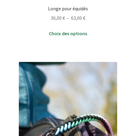
Longe pour équidés
Plage
30,00
€
–
63,00
€
de
Ce
prix :
Choix des options
produit
30,00 €
a
à
plusieurs
63,00 €
variations.
Les
options
peuvent
être
choisies
sur
la
page
du