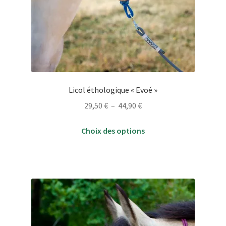
Licol éthologique « Evoé »
Plage
29,50
€
–
44,90
€
de
Ce
prix :
Choix des options
produit
29,50 €
a
à
plusieurs
44,90 €
variations.
Les
options
peuvent