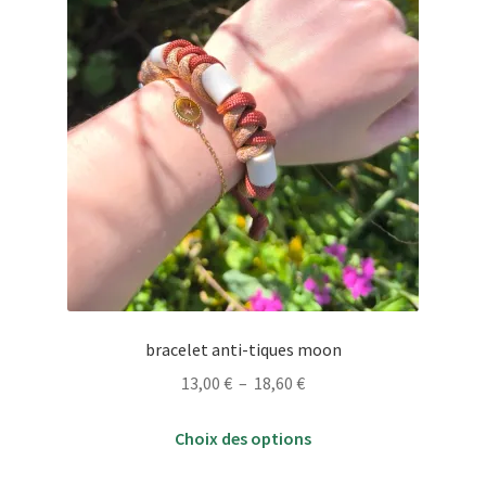
du
produit
bracelet anti-tiques moon
Plage
13,00
€
–
18,60
€
de
Ce
prix :
Choix des options
produit
13,00 €
a