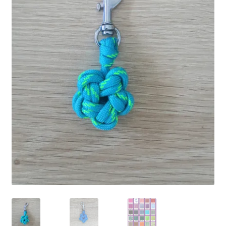
Ma Présentation
Politique de confidentialité
Retour
Mon compte
Panier
Commande
MERCI POUR VOTRE COMMANDE
Vos photos/avis