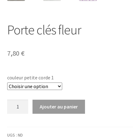
Porte clés fleur
7,80
€
couleur petite corde 1
quantité
Ajouter au panier
de
Porte
clés
fleur
UGS :
ND