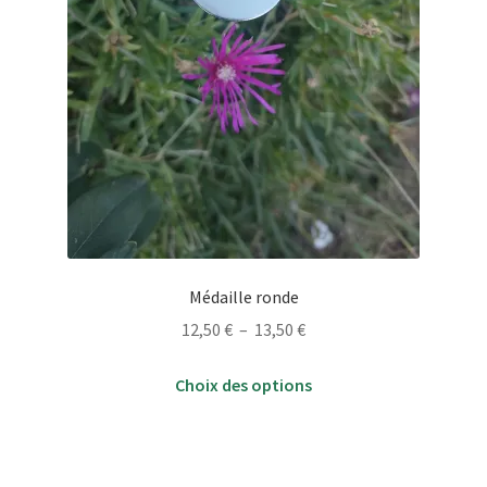
Médaille ronde
Plage
12,50
€
–
13,50
€
de
Ce
prix :
Choix des options
produit
12,50 €
a
à
plusieurs
13,50 €
variations.