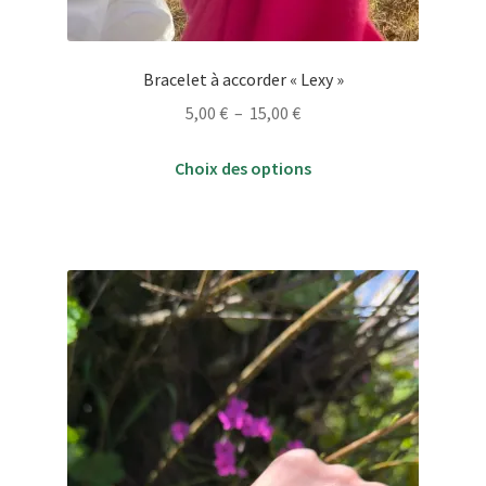
Bracelet à accorder « Lexy »
Plage
5,00
€
–
15,00
€
de
Ce
prix :
Choix des options
produit
5,00 €
a
à
plusieurs
15,00 €
variations.
Les
options
peuvent
être
choisies
sur
la
page