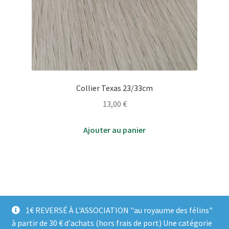
Collier Texas 23/33cm
13,00
€
Ajouter au panier
1€ REVERSÉ À L'ASSOCIATION "au royaume des félins"
à partir de 30 € d'achats (hors frais de port) Une catégorie