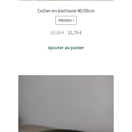
Collier en biothane 40/55cm
PROMO !
Le
Le
27,20
€
21,76
€
prix
prix
initial
actuel
Ajouter au panier
était :
est :
27,20 €.
21,76 €.