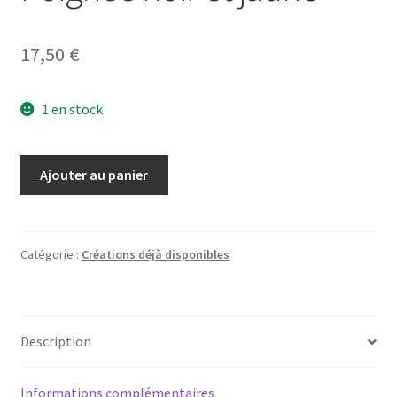
17,50
€
1 en stock
quantité
Ajouter au panier
de
Poignée
noir
et
Catégorie :
Créations déjà disponibles
jaune
Description
Informations complémentaires