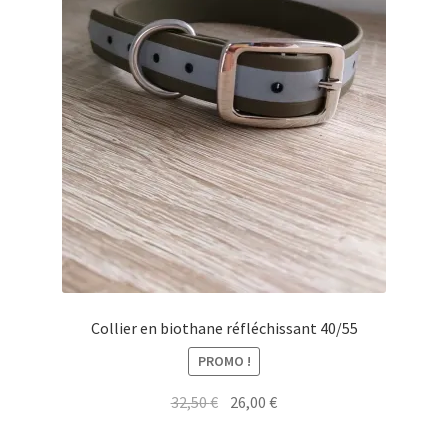
Collier en biothane réfléchissant 40/55
PROMO !
Le
Le
32,50
€
26,00
€
prix
prix