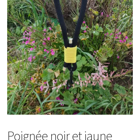
Ma Présentation
Politique de confidentialité
Retour
Mon compte
Panier
Commande
MERCI POUR VOTRE COMMANDE
Vos photos/avis
Poignée noir et jaune