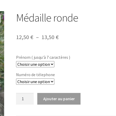
Médaille ronde
Plage
12,50
€
–
13,50
€
de
prix :
Prénom ( jusqu'à 7 caractères )
12,50 €
à
Numéro de télephone
13,50 €
quantité
Ajouter au panier
de
Médaille
ronde