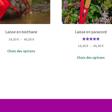
Laisse en biothane
Laisse en paracord
Plage
34,00
€
–
46,00
€
Note
5.00
sur
de
Plage
24,40
€
–
44,40
€
Ce
5
prix :
Choix des options
de
produit
C
34,00 €
prix :
Choix des options
a
p
à
24,40
plusieurs
a
46,00 €
à
variations.
p
44,40
Les
v
options
L
peuvent
o
être
p
choisies
ê
sur
c
la
s