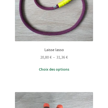
Laisse lasso
Plage
20,80
€
–
31,36
€
de
Ce
prix :
Choix des options
produit
20,80 €
a
à
plusieurs
31,36 €
variations.
Les
options