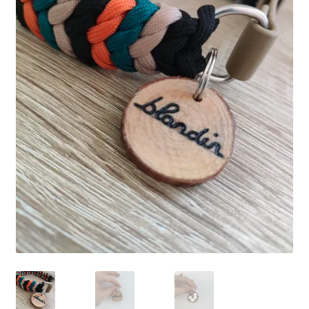
Ma Présentation
Politique de confidentialité
Retour
Mon compte
Panier
Commande
MERCI POUR VOTRE COMMANDE
Vos photos/avis