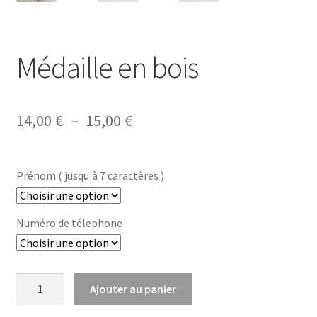
Médaille en bois
Plage
14,00
€
–
15,00
€
de
prix :
Prénom ( jusqu'à 7 caractères )
14,00 €
à
Numéro de télephone
15,00 €
quantité
Ajouter au panier
de
Médaille