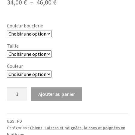
Plage
34,00
€
–
46,00
€
de
prix :
Couleur bouclerie
34,00 €
à
Taille
46,00 €
Couleur
quantité
Ajouter au panier
de
Laisse
en
biothane
UGS :
ND
Catégories :
Chiens
,
Laisses et poignées
,
laisses et poignées en
biothane