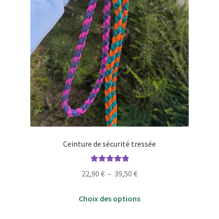
produit
Ceinture de sécurité tressée
Note
5.00
sur
Plage
22,90
€
–
39,50
€
5
de
Ce
prix :
Choix des options
produit
22,90 €
a