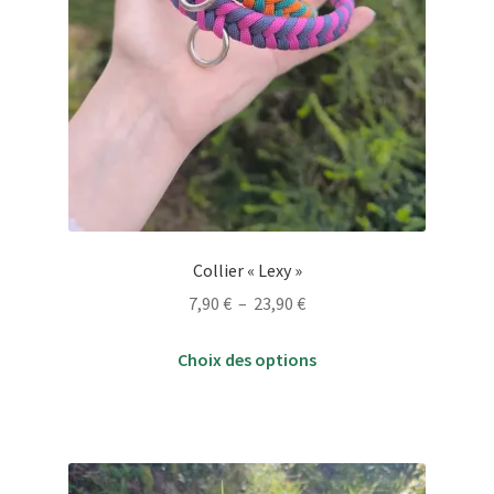
Collier « Lexy »
Plage
7,90
€
–
23,90
€
de
Ce
prix :
Choix des options
produit
7,90 €
a
à
plusieurs
23,90 €
variations.
Les