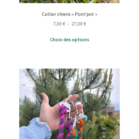
Collier chiens « Pom’pot »
Plage
7,00
€
–
27,00
€
de
Ce
prix :
Choix des options
produit
7,00 €
a
à
plusieurs
27,00 €
variations.
Les
options
peuvent
être
choisies
sur
la
page
du