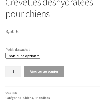
Crevettes déshydratées
pour chiens
8,50
€
Poids du sachet
quantité
Ajouter au panier
de
Crevettes
déshydratées
pour
UGS :
ND
Catégories :
Chiens
,
Friandises
chiens