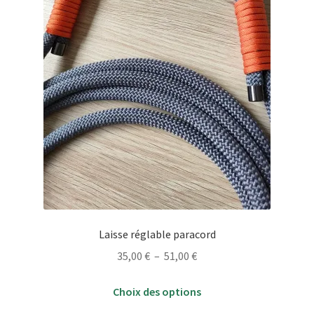
page
du
produit
Laisse réglable paracord
Plage
35,00
€
–
51,00
€
de
Ce
prix :
Choix des options
produit
35,00 €