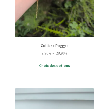
Collier « Poggy »
Plage
9,90
€
–
28,90
€
de
Ce
prix :
Choix des options
produit
9,90 €
a
à
plusieurs
28,90 €
variations.
Les
options
peuvent