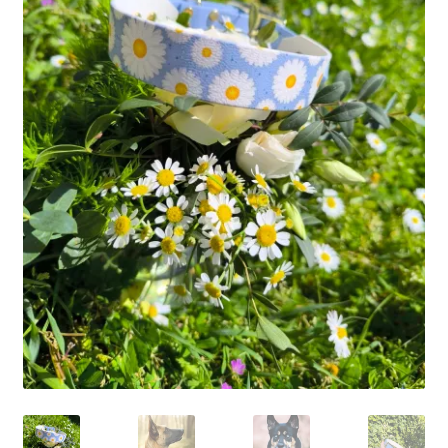
Ma Présentation
Politique de confidentialité
Retour
Mon compte
Panier
Commande
MERCI POUR VOTRE COMMANDE
Vos photos/avis