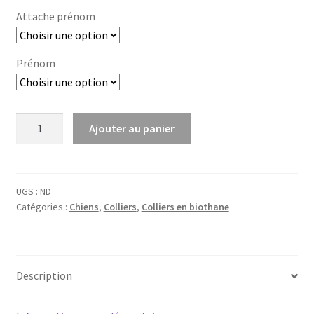
à
Attache prénom
59,00 €
Prénom
quantité
Ajouter au panier
de
Collier
en
biothane
UGS :
ND
Catégories :
Chiens
,
Colliers
,
Colliers en biothane
marguerite
Description