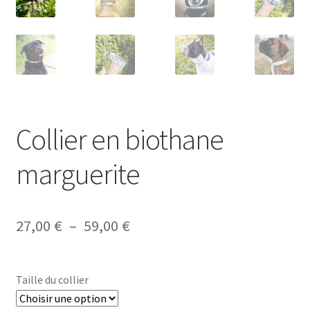
Collier en biothane
marguerite
Plage
27,00
€
–
59,00
€
de
prix :
Taille du collier
27,00 €