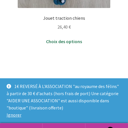
Jouet traction chiens
26,40
€
Ce
Choix des options
produit
a
plusieurs
variations.
Les
options
1€ REVERSÉ À L'ASSOCIATION "au royaume des félins"
peuvent
à partir de 30 € d'achats (hors frais de port) Une catégorie
être
"AIDER UNE ASSOCIATION" est aussi disponible dans
choisies
© Compagnie HPCL 2026
"boutique" (livraison offerte)
sur
Politique de confidentialité
Built with WooCommerce
.
Ignorer
la
page