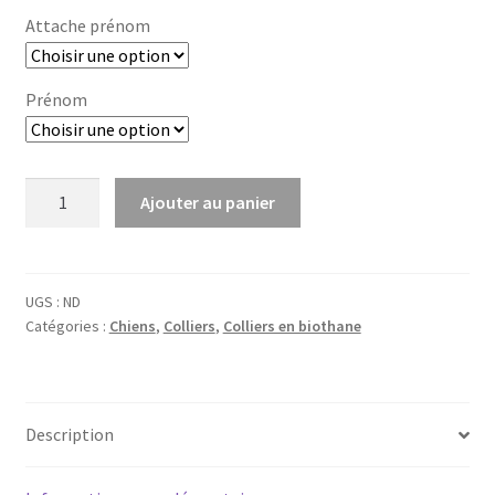
à
Attache prénom
59,00 €
Prénom
quantité
Ajouter au panier
de
Collier
en
biothane
UGS :
ND
Catégories :
Chiens
,
Colliers
,
Colliers en biothane
Aquarelle
Description