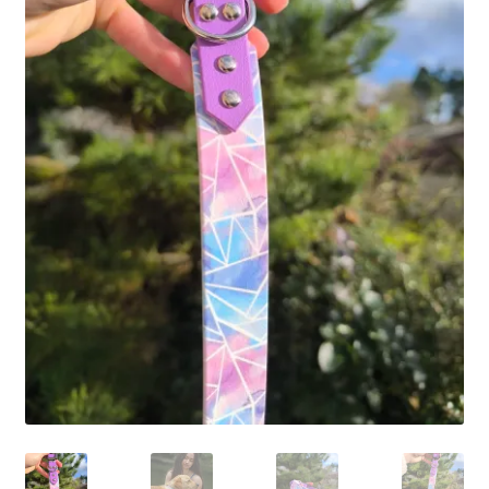
Ma Présentation
Politique de confidentialité
Retour
Mon compte
Panier
Commande
MERCI POUR VOTRE COMMANDE
Vos photos/avis