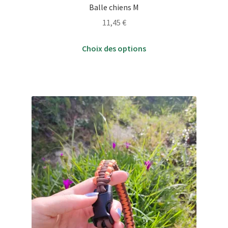
Balle chiens M
11,45
€
Ce
Choix des options
produit
a
plusieurs
variations.
Les
options
peuvent
être
choisies
sur
la
page
du
produit