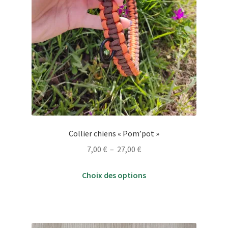
Collier chiens « Pom’pot »
Plage
7,00
€
–
27,00
€
de
Ce
prix :
Choix des options
produit
7,00 €
a
à
plusieurs
27,00 €
variations.