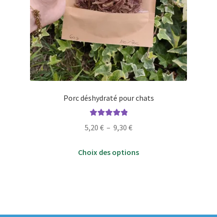
Porc déshydraté pour chats
Note
5.00
sur
Plage
5,20
€
–
9,30
€
5
de
Ce
prix :
Choix des options
produit
5,20 €
a
à
plusieurs
9,30 €
variations.
Les