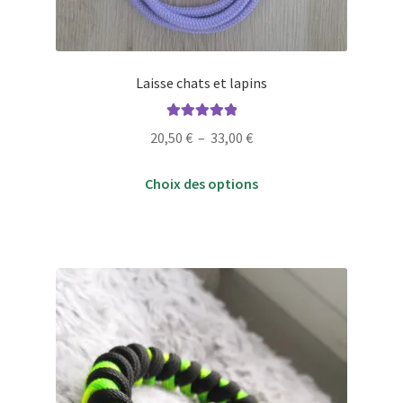
Laisse chats et lapins
Note
5.00
sur
Plage
20,50
€
–
33,00
€
5
de
Ce
prix :
Choix des options
produit
20,50 €
a
à
plusieurs
33,00 €
variations.
Les
options
peuvent
être
choisies
sur