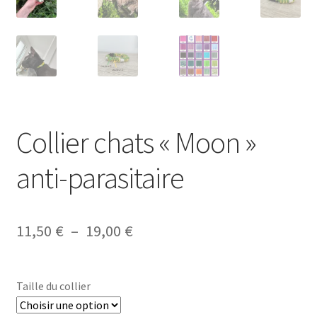
Collier chats « Moon »
anti-parasitaire
Plage
11,50
€
–
19,00
€
de
prix :
Taille du collier
11,50 €