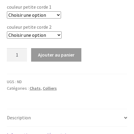
à
couleur petite corde 1
19,00 €
couleur petite corde 2
quantité
Ajouter au panier
de
Collier
chats
"Moon"
UGS :
ND
Catégories :
Chats
,
Colliers
anti-
parasitaire
Description