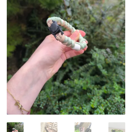
Ma Présentation
Politique de confidentialité
Retour
Mon compte
Panier
Commande
MERCI POUR VOTRE COMMANDE
Vos photos/avis