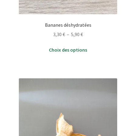
Bananes déshydratées
Plage
3,30
€
–
5,90
€
de
Ce
prix :
Choix des options
produit
3,30 €
a
à
plusieurs
5,90 €
variations.
Les
options
peuvent
être
choisies
sur
la