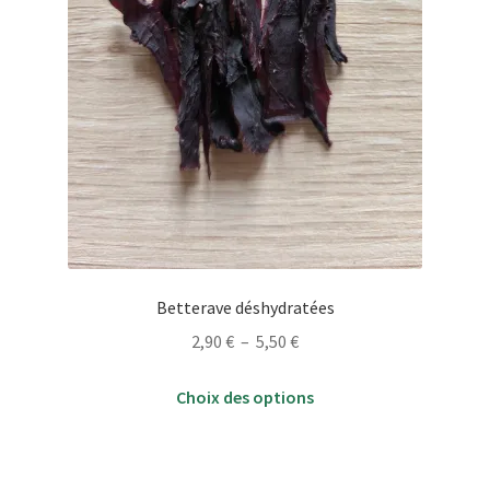
Betterave déshydratées
Plage
2,90
€
–
5,50
€
de
Ce
prix :
Choix des options
produit
2,90 €
a
à
plusieurs
5,50 €