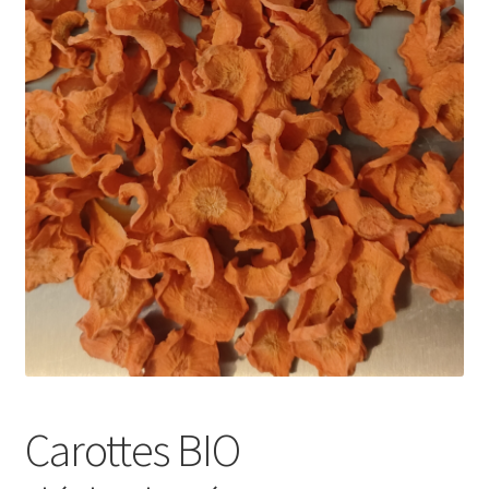
Ma Présentation
Politique de confidentialité
Retour
Mon compte
Panier
Commande
MERCI POUR VOTRE COMMANDE
Vos photos/avis
Carottes BIO