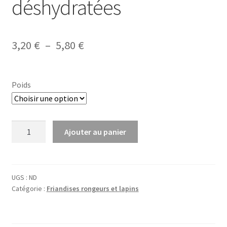
déshydratées
Plage
3,20
€
–
5,80
€
de
prix :
Poids
3,20 €
à
quantité
Ajouter au panier
5,80 €
de
Carottes
BIO
déshydratées
UGS :
ND
Catégorie :
Friandises rongeurs et lapins