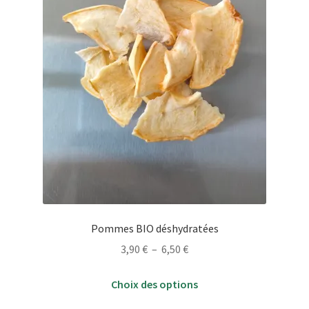
page
du
produit
Pommes BIO déshydratées
Plage
3,90
€
–
6,50
€
de
Ce
prix :
Choix des options
produit
3,90 €