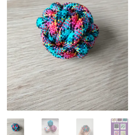
Ma Présentation
Politique de confidentialité
Retour
Mon compte
Panier
Commande
MERCI POUR VOTRE COMMANDE
Vos photos/avis