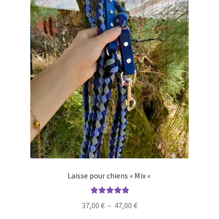
la
page
du
produit
Laisse pour chiens « Mix «
Note
5.00
sur
Plage
37,00
€
–
47,00
€
5
de