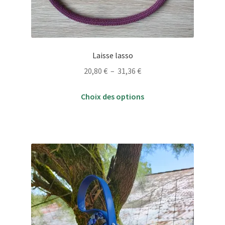
Laisse lasso
Plage
20,80
€
–
31,36
€
de
Ce
prix :
Choix des options
produit
20,80 €
a
à
plusieurs
31,36 €
variations.
Les
options
peuvent
être
choisies
sur