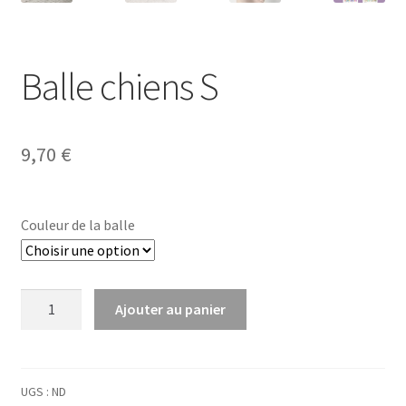
Balle chiens S
9,70
€
Couleur de la balle
quantité
Ajouter au panier
de
Balle
chiens
S
UGS :
ND